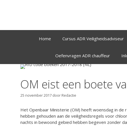
Ga
naar
de
inhoud
Home
Cursus ADR Veiligheidsadviseur
Oefenvragen ADR chauffeur
In
OM eist een boete va
25 november 2017
door
Redactie
Het Openbaar Ministerie (OM) heeft woensdag in de r
hebben gehouden aan de veiligheidsregels voor chloort
nachts in bewoond gebied hebben begeven zonder dat d