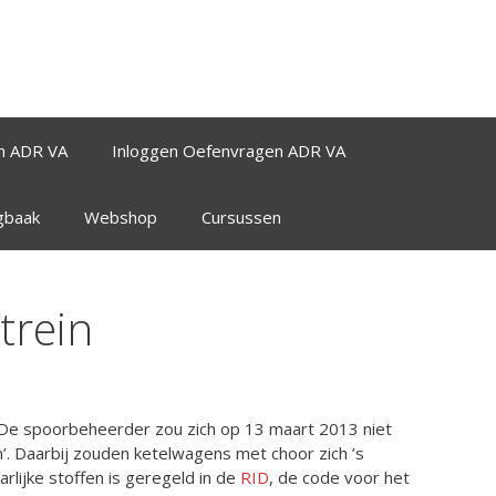
n ADR VA
Inloggen Oefenvragen ADR VA
agbaak
Webshop
Cursussen
trein
 De spoorbeheerder zou zich op 13 maart 2013 niet
’. Daarbij zouden ketelwagens met choor zich ’s
lijke stoffen is geregeld in de
RID
, de code voor het