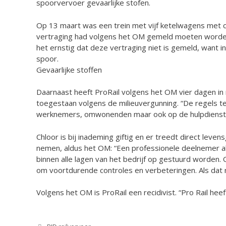
spoorvervoer gevaarlijke stofen.
Op 13 maart was een trein met vijf ketelwagens met c
vertraging had volgens het OM gemeld moeten worden 
het ernstig dat deze vertraging niet is gemeld, want i
spoor.
Gevaarlijke stoffen
Daarnaast heeft ProRail volgens het OM vier dagen in
toegestaan volgens de milieuvergunning. “De regels ten 
werknemers, omwonenden maar ook op de hulpdiensten 
Chloor is bij inademing giftig en er treedt direct lev
nemen, aldus het OM: “Een professionele deelnemer als
binnen alle lagen van het bedrijf op gestuurd worden. 
om voortdurende controles en verbeteringen. Als dat ni
Volgens het OM is ProRail een recidivist. “Pro Rail he