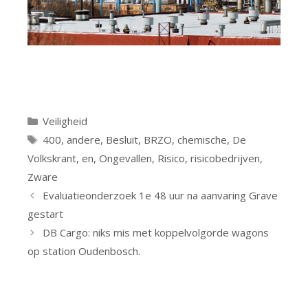
Categorieën
Veiligheid
Tags
400
,
andere
,
Besluit
,
BRZO
,
chemische
,
De
Volkskrant
,
en
,
Ongevallen
,
Risico
,
risicobedrijven
,
Zware
Evaluatieonderzoek 1e 48 uur na aanvaring Grave
gestart
DB Cargo: niks mis met koppelvolgorde wagons
op station Oudenbosch.