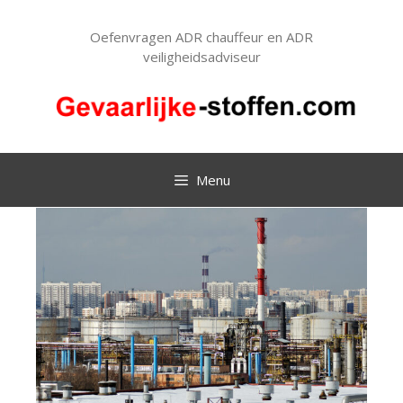
Ga
naar
Oefenvragen ADR chauffeur en ADR
de
veiligheidsadviseur
inhoud
Menu