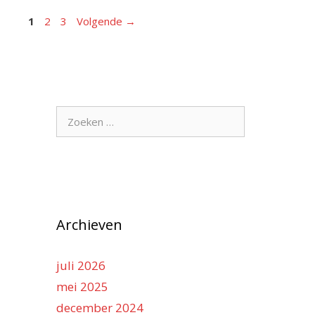
Pagina
Pagina
Pagina
1
2
3
Volgende
→
Zoek
naar:
Archieven
juli 2026
mei 2025
december 2024