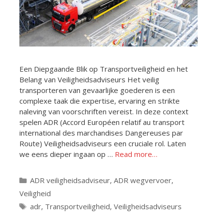
Een Diepgaande Blik op Transportveiligheid en het
Belang van Veiligheidsadviseurs Het veilig
transporteren van gevaarlijke goederen is een
complexe taak die expertise, ervaring en strikte
naleving van voorschriften vereist. In deze context
spelen ADR (Accord Européen relatif au transport
international des marchandises Dangereuses par
Route) Veiligheidsadviseurs een cruciale rol. Laten
we eens dieper ingaan op …
Read more…
Categorieën
ADR veiligheidsadviseur
,
ADR wegvervoer
,
Veiligheid
Tags
adr
,
Transportveiligheid
,
Veiligheidsadviseurs