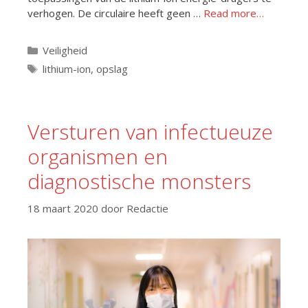
verhogen. De circulaire heeft geen …
Read more…
Categorieën
Veiligheid
Tags
lithium-ion
,
opslag
Versturen van infectueuze
organismen en
diagnostische monsters
18 maart 2020
door
Redactie