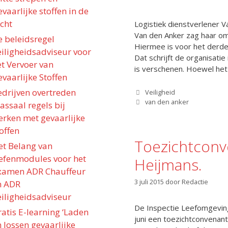
vaarlijke stoffen in de
cht
Logistiek dienstverlener 
Van den Anker zag haar om
e beleidsregel
Hiermee is voor het derde
eiligheidsadviseur voor
Dat schrijft de organisati
et Vervoer van
is verschenen. Hoewel he
vaarlijke Stoffen
edrijven overtreden
Categorieën
Veiligheid
Tags
van den anker
ssaal regels bij
erken met gevaarlijke
offen
Toezichtconv
et Belang van
efenmodules voor het
Heijmans.
xamen ADR Chauffeur
3 juli 2015
door
Redactie
n ADR
eiligheidsadviseur
De Inspectie Leefomgevin
atis E-learning ‘Laden
juni een toezichtconvenan
 lossen gevaarlijke