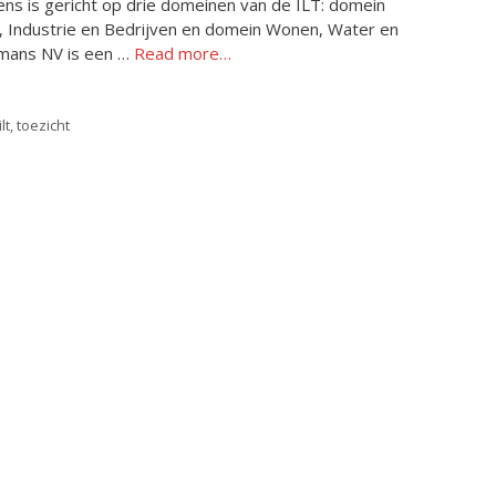
ens is gericht op drie domeinen van de ILT: domein
l, Industrie en Bedrijven en domein Wonen, Water en
mans NV is een …
Read more…
ilt
,
toezicht