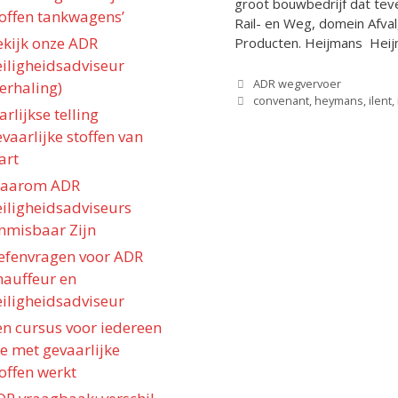
groot bouwbedrijf dat tev
toffen tankwagens’
Rail- en Weg, domein Afva
ekijk onze ADR
Producten. Heijmans Heij
eiligheidsadviseur
Categorieën
ADR wegvervoer
erhaling)
Tags
convenant
,
heymans
,
ilent
,
arlijkse telling
vaarlijke stoffen van
art
aarom ADR
eiligheidsadviseurs
nmisbaar Zijn
efenvragen voor ADR
hauffeur en
eiligheidsadviseur
en cursus voor iedereen
e met gevaarlijke
offen werkt