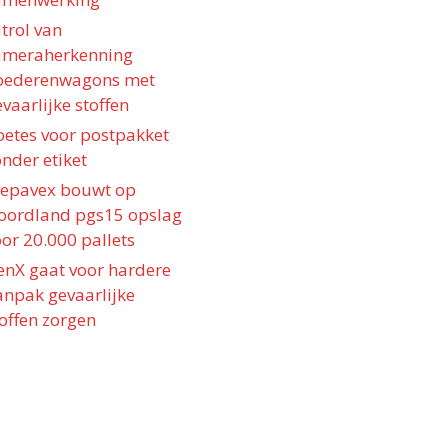
trol van
ameraherkenning
oederenwagons met
vaarlijke stoffen
oetes voor postpakket
nder etiket
epavex bouwt op
oordland pgs15 opslag
or 20.000 pallets
enX gaat voor hardere
anpak gevaarlijke
offen zorgen