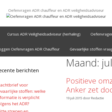
Oefenvragen ADR chauffeur en ADR veiligheidsadviseur
Cursus ADR Veiligheidsadviseur (herhaling)
Oefenvrage
loggen Oefenvragen ADR Chauffeur
Gevaarlijke stoffen vra
Maand:
ju
ecente berichten
Positieve om
achtbrief voor
Anker zet do
vaarlijke stoffen: welke
formatie is verplicht
19 juli 2015
door
Redactie
olgens het ADR?
itte strepen en