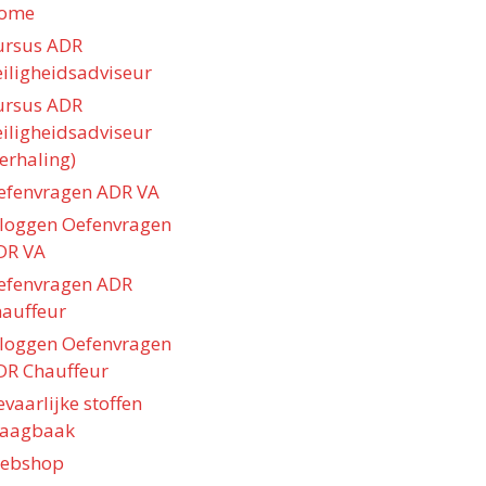
ome
ursus ADR
eiligheidsadviseur
ursus ADR
eiligheidsadviseur
erhaling)
efenvragen ADR VA
nloggen Oefenvragen
DR VA
efenvragen ADR
hauffeur
nloggen Oefenvragen
DR Chauffeur
vaarlijke stoffen
raagbaak
ebshop