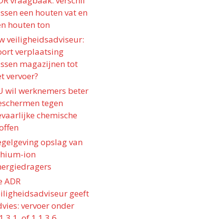
DR vraagbaak: verschil
ussen een houten vat en
en houten ton
w veiligheidsadviseur:
oort verplaatsing
ussen magazijnen tot
t vervoer?
U wil werknemers beter
eschermen tegen
evaarlijke chemische
offen
egelgeving opslag van
ithium-ion
nergiedragers
e ADR
iligheidsadviseur geeft
vies: vervoer onder
1.3.1. of 1.1.3.6