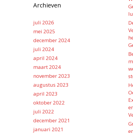
Archieven
Ge
lu
juli 2026
D
V
mei 2025
h
december 2024
Ge
juli 2024
B
april 2024
ma
maart 2024
w
november 2023
st
augustus 2023
H
O
april 2023
E
oktober 2022
e
juli 2022
V
december 2021
Gr
januari 2021
en