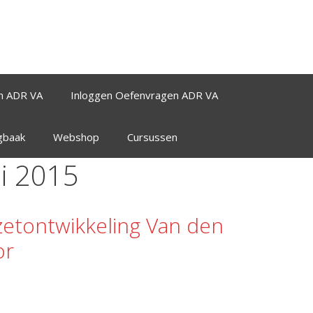
n ADR VA
Inloggen Oefenvragen ADR VA
agbaak
Webshop
Cursussen
li 2015
zetontwikkeling Van den
or