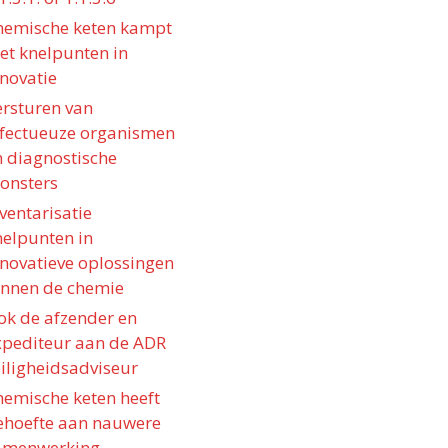
hemische keten kampt
et knelpunten in
nnovatie
ersturen van
nfectueuze organismen
n diagnostische
onsters
ventarisatie
nelpunten in
nnovatieve oplossingen
innen de chemie
ok de afzender en
xpediteur aan de ADR
eiligheidsadviseur
hemische keten heeft
ehoefte aan nauwere
amenwerking