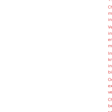
C
m
i
V
i
e
m
In
k
i
b
O
e
v
C
b
s