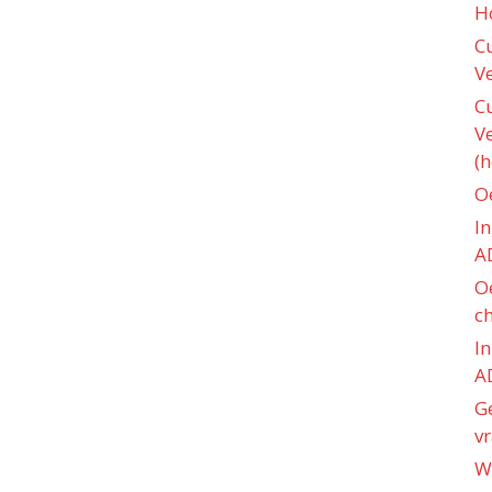
H
C
V
C
V
(h
O
I
A
O
c
I
A
Ge
v
W