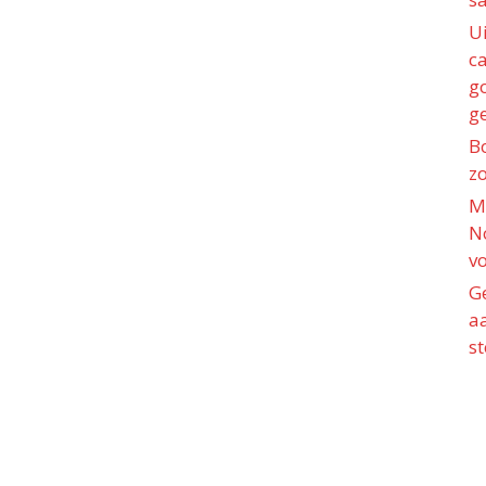
Ui
c
g
ge
B
zo
M
N
vo
G
a
st