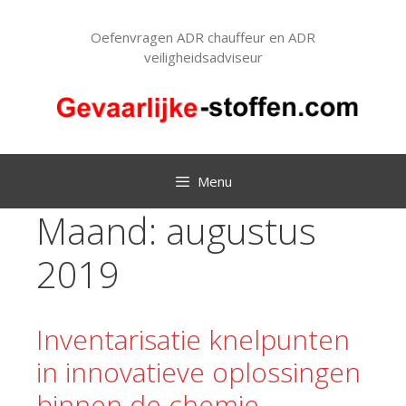
Ga
naar
Oefenvragen ADR chauffeur en ADR
de
veiligheidsadviseur
inhoud
Menu
Maand:
augustus
2019
Inventarisatie knelpunten
in innovatieve oplossingen
binnen de chemie