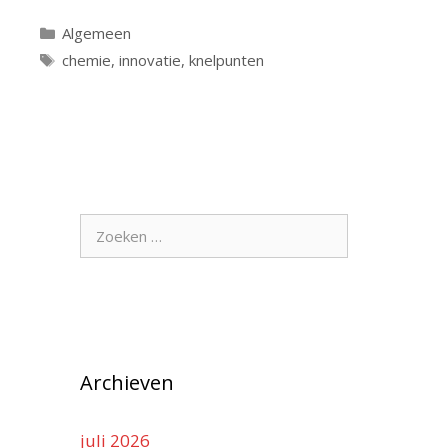
Categorieën
Algemeen
Tags
chemie
,
innovatie
,
knelpunten
Zoek
naar:
Archieven
juli 2026